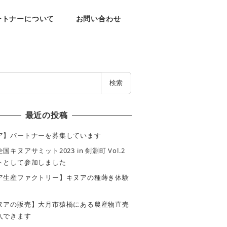
ートナーについて
お問い合わせ
検索
最近の投稿
ア】パートナーを募集しています
キヌアサミット2023 in 剣淵町 Vol.2
トとして参加しました
ア生産ファクトリー】キヌアの種蒔き体験
ヌアの販売】大月市猿橋にある農産物直売
入できます