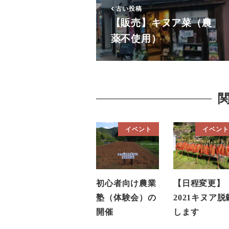
古い投稿
【販売】キヌア菜（農
薬不使用）
イベント
イベント
初心者向け農業
【日程変更】
塾（体験会）の
2021キヌア脱
開催
します