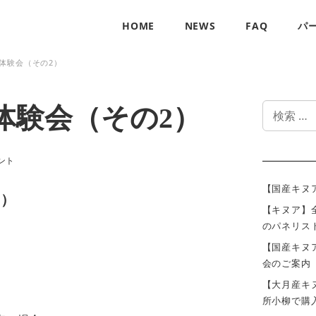
HOME
NEWS
FAQ
パ
体験会（その2）
検
体験会（その2）
索
リー
ント
【国産キヌ
2）
【キヌア】全国
のパネリス
【国産キヌ
会のご案内
【大月産キ
所小柳で購