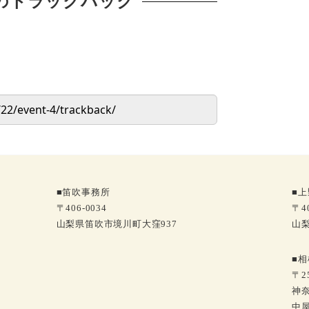
のトラックバック
■笛吹事務所
■
〒406-0034
〒40
山梨県笛吹市境川町大窪937
山梨
■
〒25
神奈
中屋