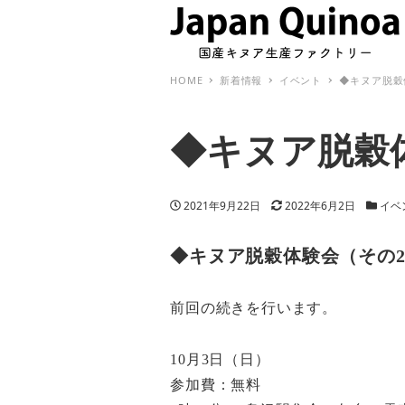
HOME
新着情報
イベント
◆キヌア脱穀
◆キヌア脱穀
投稿日
更新日
カテゴ
2021年9月22日
2022年6月2日
イベ
◆キヌア脱穀体験会（その
前回の続きを行います。
10月3日（日）
参加費：無料