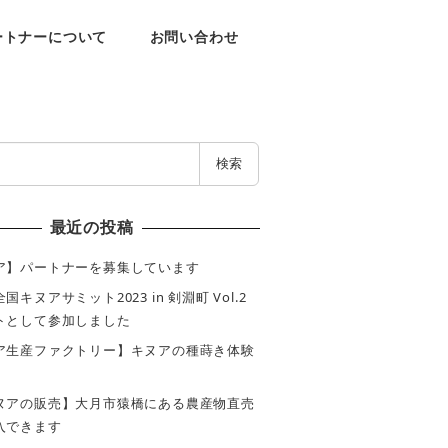
ートナーについて
お問い合わせ
検索
最近の投稿
ア】パートナーを募集しています
キヌアサミット2023 in 剣淵町 Vol.2
トとして参加しました
ア生産ファクトリー】キヌアの種蒔き体験
ヌアの販売】大月市猿橋にある農産物直売
入できます