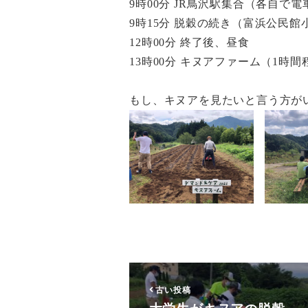
9時00分 JR鳥沢駅集合（各自で
9時15分 脱穀の続き（富浜公民
12時00分 終了後、昼食
13時00分 キヌアファーム（1時
もし、キヌアを見たいと言う方が
古い投稿